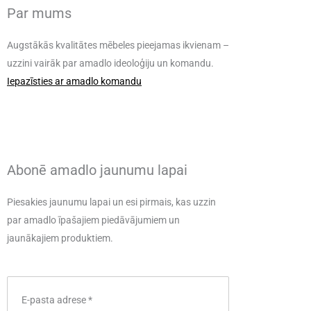
Par mums
Augstākās kvalitātes mēbeles pieejamas ikvienam –
uzzini vairāk par amadlo ideoloģiju un komandu.
Iepazīsties ar amadlo komandu
Abonē amadlo jaunumu lapai
Piesakies jaunumu lapai un esi pirmais, kas uzzin
par amadlo īpašajiem piedāvājumiem un
jaunākajiem produktiem.
E-pasta adrese
*