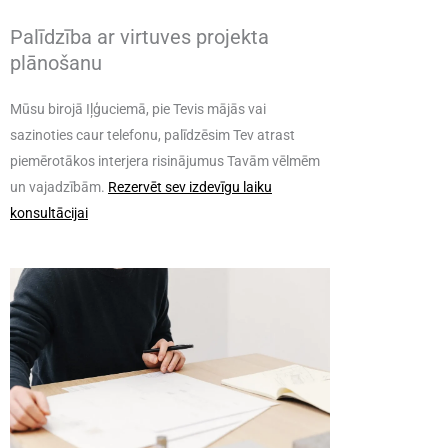
Palīdzība ar virtuves projekta
plānošanu
Mūsu birojā Iļģuciemā, pie Tevis mājās vai
sazinoties caur telefonu, palīdzēsim Tev atrast
piemērotākos interjera risinājumus Tavām vēlmēm
un vajadzībām.
Rezervēt sev izdevīgu laiku
konsultācijai