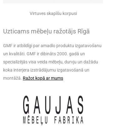
Virtuves skapīšu korpusi
Uzticams mēbeļu ražotājs Rīgā
GMF ir atbildīgi par amadlo produktu izgatavošanu
un kvalitāti. GMF ir dibināts 2000. gadā un
specializējās visa veida mēbeļu, durvju un dažādu
koka interjera izstrādājumu izgatavošanā un
montāžā.
Ražot kopā ar mums