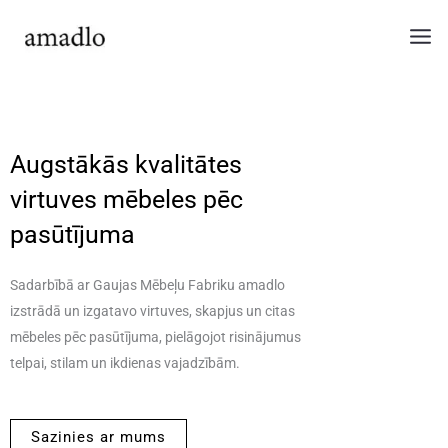
Skip
to
content
Augstākās kvalitātes
virtuves mēbeles pēc
pasūtījuma
Sadarbībā ar Gaujas Mēbeļu Fabriku amadlo
izstrādā un izgatavo virtuves, skapjus un citas
mēbeles pēc pasūtījuma, pielāgojot risinājumus
telpai, stilam un ikdienas vajadzībām.
Sazinies ar mums