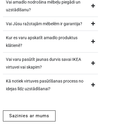
Vai amadlo nodrošina mēbeļu piegādi un
uzstādīšanu?
Vai Jūsu ražotajām mēbelēm ir garantija?
Kur es varu apskatīt amadlo produktus
klātienē?
Vai varu pasūtīt jaunas durvis savai IKEA
virtuvei vai skapim?
Kā notiek virtuves pasūtīšanas process no
idejas līdz uzstādīšanai?
Sazinies ar mums