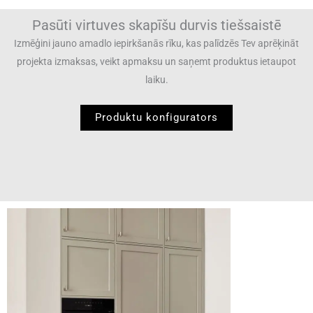
Pasūti virtuves skapīšu durvis tiešsaistē
Izmēģini jauno amadlo iepirkšanās rīku, kas palīdzēs Tev aprēķināt
projekta izmaksas, veikt apmaksu un saņemt produktus ietaupot
laiku.
Produktu konfigurators