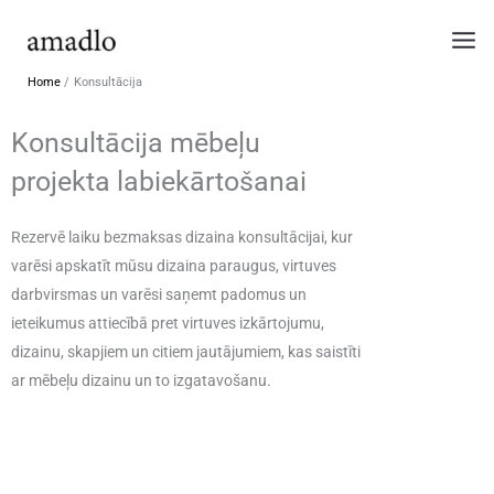
Skip
to
content
Home
Konsultācija
Konsultācija mēbeļu
projekta labiekārtošanai
Rezervē laiku bezmaksas dizaina konsultācijai, kur
varēsi apskatīt mūsu dizaina paraugus, virtuves
darbvirsmas un varēsi saņemt padomus un
ieteikumus attiecībā pret virtuves izkārtojumu,
dizainu, skapjiem un citiem jautājumiem, kas saistīti
ar mēbeļu dizainu un to izgatavošanu.