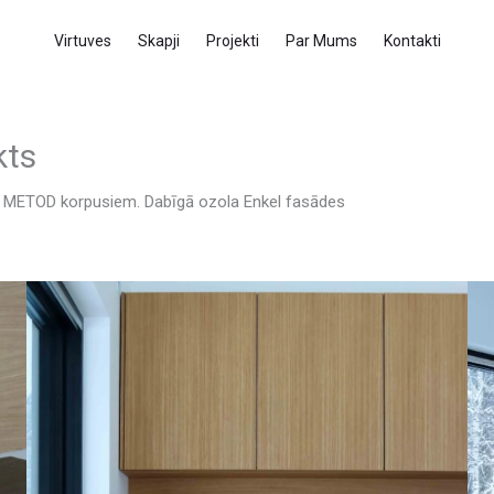
Virtuves
Skapji
Projekti
Par Mums
Kontakti
kts
EA METOD korpusiem. Dabīgā ozola Enkel fasādes