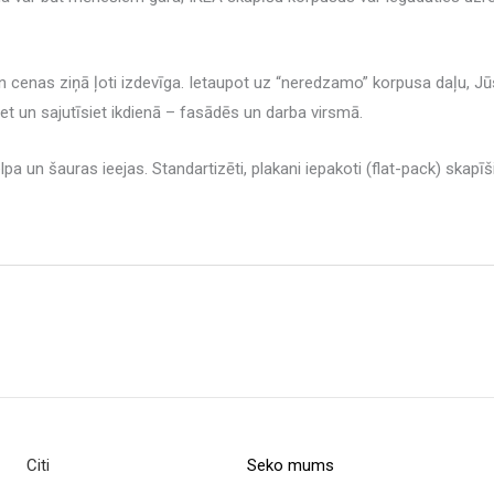
 un cenas ziņā ļoti izdevīga. Ietaupot uz “neredzamo” korpusa daļu, J
siet un sajutīsiet ikdienā – fasādēs un darba virsmā.
pa un šauras ieejas. Standartizēti, plakani iepakoti (flat-pack) skapī
Citi
Seko mums