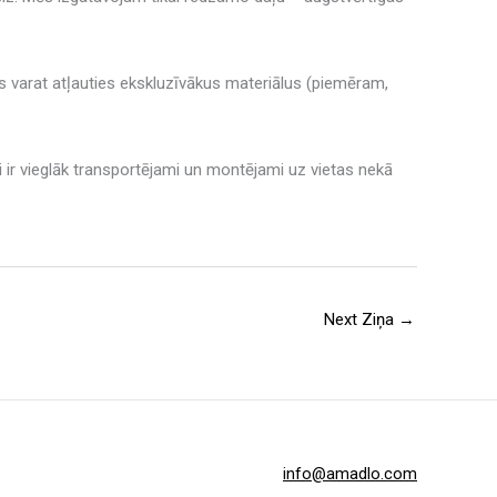
ūs varat atļauties ekskluzīvākus materiālus (piemēram,
ši ir vieglāk transportējami un montējami uz vietas nekā
Next Ziņa
→
info@amadlo.com