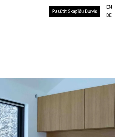
EN
Pasūtīt Skapīšu Durvis
DE