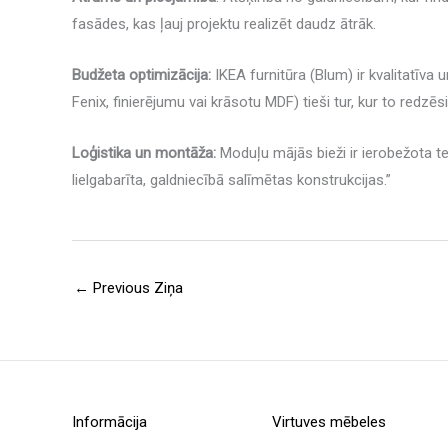
fasādes, kas ļauj projektu realizēt daudz ātrāk.
Budžeta optimizācija:
IKEA furnitūra (Blum) ir kvalitatīva
Fenix, finierējumu vai krāsotu MDF) tieši tur, kur to redzē
Loģistika un montāža:
Moduļu mājās bieži ir ierobežota tel
lielgabarīta, galdniecībā salīmētas konstrukcijas.”
←
Previous Ziņa
Informācija
Virtuves mēbeles