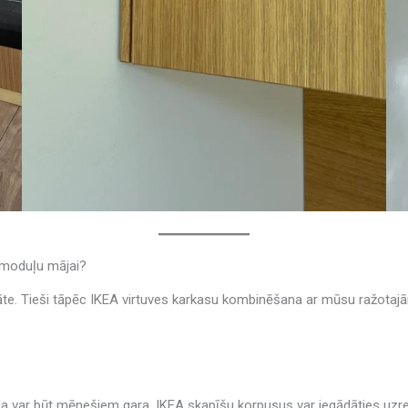
 moduļu mājai?
āte. Tieši tāpēc IKEA virtuves karkasu kombinēšana ar mūsu ražotaj
inda var būt mēnešiem gara, IKEA skapīšu korpusus var iegādāties uzr