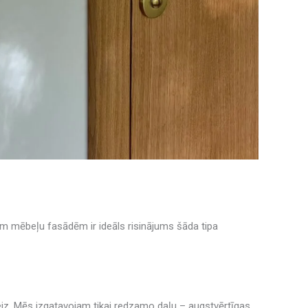
ām mēbeļu fasādēm ir ideāls risinājums šāda tipa
eiz. Mēs izgatavojam tikai redzamo daļu – augstvērtīgas