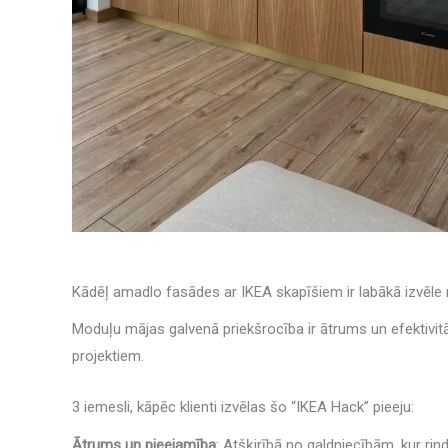
Kādēļ amadlo fasādes ar IKEA skapīšiem ir labākā izvēle
Moduļu mājas galvenā priekšrocība ir ātrums un efektivit
projektiem.
3 iemesli, kāpēc klienti izvēlas šo “IKEA Hack” pieeju:
Ātrums un pieejamība
: Atšķirībā no galdniecībām, kur r