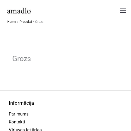
Skip
to
content
Home
Produkti
Grozs
Grozs
Informācija
Par mums
Kontakti
Virtuves iekārtas